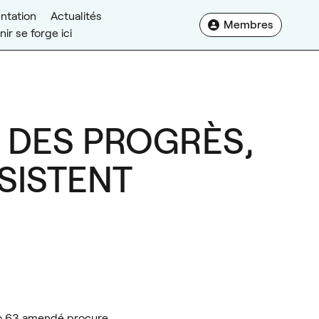
tation
Actualités
Membres
ir se forge ici
: DES PROGRÈS,
SISTENT
 no 63 amendé procure