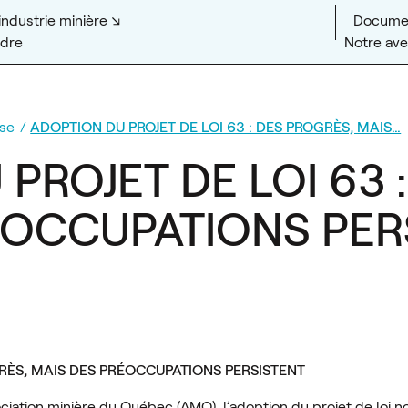
’industrie minière
Documen
ndre
Notre aven
se
ADOPTION DU PROJET DE LOI 63 : DES PROGRÈS, MAIS…
PROJET DE LOI 63 
ÉOCCUPATIONS PER
GRÈS, MAIS DES PRÉOCCUPATIONS PERSISTENT
ociation minière du Québec (AMQ), l’adoption du projet de loi