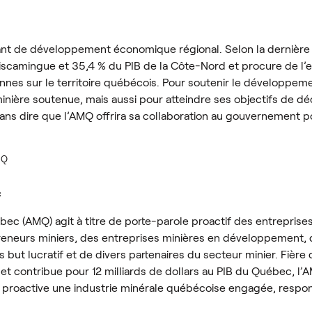
tant de développement économique régional. Selon la dernière 
miscamingue et 35,4 % du PIB de la Côte-Nord et procure de l’e
sonnes sur le territoire québécois. Pour soutenir le développem
nière soutenue, mais aussi pour atteindre ses objectifs de dé
 sans dire que l’AMQ offrira sa collaboration au gouvernement p
MQ
c
bec (AMQ) agit à titre de porte-parole proactif des entreprise
epreneurs miniers, des entreprises minières en développement
s but lucratif et de divers partenaires du secteur minier. Fière 
 et contribue pour 12 milliards de dollars au PIB du Québec, l
 proactive une industrie minérale québécoise engagée, respon