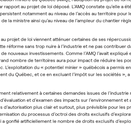
ar rapport au projet de loi déposé. L’AMQ constate qu’elle a é
rsistent notamment au niveau de l’accès au territoire pour le
 de la ministre ainsi qu’au niveau de l’ampleur du chantier règl
au projet de loi viennent atténuer certaines de ses répercussio
cette réforme sans trop nuire à l’industrie et ne pas contribuer 
irer de nouveaux investissements. Comme l’AMQ l’avait expliqué
 grand nombre de territoires aura pour impact de réduire les poss
c. L’exploitation du « potentiel minier » québécois a permis 
nt du Québec, et ce en excluant l’impôt sur les sociétés », a
ement relativement à certaines demandes issues de l’industrie
 d’évaluation et d’examen des impacts sur l’environnement et
’autorisation plus clair et surtout, plus prévisible pour les
ernisation du processus d’octroi des droits exclusifs d’explora
ui a gonflé artificiellement le nombre de droits exclusifs d’expl