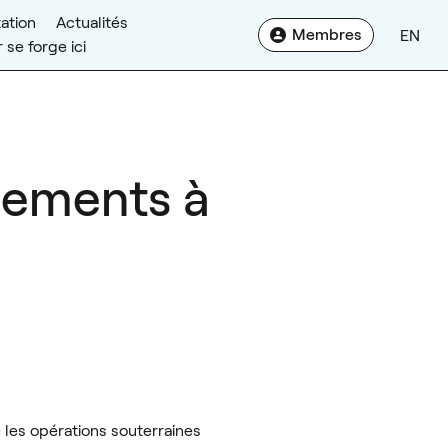
ation
Actualités
Membres
EN
 se forge ici
pements à
 les opérations souterraines