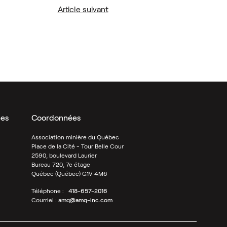
Article suivant
es
Coordonnées
Association minière du Québec
Place de la Cité - Tour Belle Cour
2590, boulevard Laurier
Bureau 720, 7e étage
Québec (Québec) G1V 4M6
Téléphone :
418-657-2016
Courriel :
amq@amq-inc.com